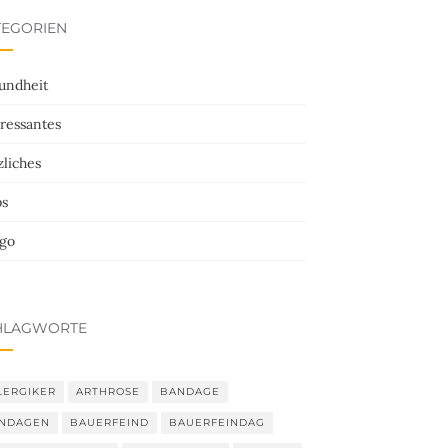
TEGORIEN
undheit
ressantes
liches
ps
ego
HLAGWORTE
LERGIKER
ARTHROSE
BANDAGE
NDAGEN
BAUERFEIND
BAUERFEINDAG