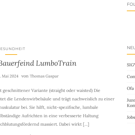
FO
NEU
GESUNDHEIT
Bauerfeind LumboTrain
SIG
von
. Mai 2024
Thomas Gaspar
Com
Ofa
t geschnittener Variante (straight oder waisted) Die
t die Lendenwirbelsäule und trägt nachweislich zu einer
Juz
Kom
skulatur bei. Sie hilft, nicht-spezifische, lumbale
lbständige Aufrichten in eine verbesserte Haltung
Job
hblutungsfördernd massiert. Dabei wirkt […]