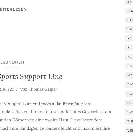
BA
EITERLESEN
EI
GE
HA
KN
KN
KO
GESUNDHEIT
KO
Sports Support Line
ME
PA
von
2. Juli 2017
Thomas Gaspar
RÜ
rts Support Line verbessern die Bewegung von
SC
n den Rücken. Ihr anatomisch geformtes Gestrick ist ein
SP
t den Körper wie eine zweite Haut. Diese besondere
TH
macht die Bandagen besonders leicht und maximiert ihre
VE