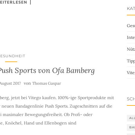
EITERLESEN
KA
Ges
Inte
Nütz
GESUNDHEIT
Tip
Push Sports von Ofa Bamberg
Vit
von
 August 2017
Thomas Gaspar
rg, jetzt bei Vitego kaufen. 100%-ige Sportprodukte mit
SC
er neuen Bandagenlinie Push Sports. Zugeschnitten auf die
ei maximaler Bewegungsfreiheit. Ob Profi- oder
AL
ie, Knöchel, Hand und Ellenbogen sind
BA