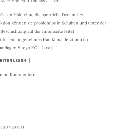
von
. März 2015
Thomas Gaspar
zisen Halt, ohne die sportliche Dynamik zu
uktion können sie problemlos in Schuhen und unter der
Beschichtung auf der Innenseite leitet
gt für ein angenehmes Hautklima. Jetzt neu im
andagen Vitego KG – Lust […]
EITERLESEN
keine Kommentare
GESUNDHEIT