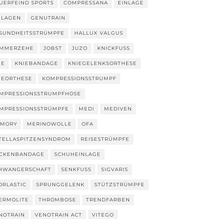
UERFEIND SPORTS
COMPRESSANA
EINLAGE
NLAGEN
GENUTRAIN
SUNDHEITSSTRÜMPFE
HALLUX VALGUS
MMERZEHE
JOBST
JUZO
KNICKFUSS
IE
KNIEBANDAGE
KNIEGELENKSORTHESE
IEORTHESE
KOMPRESSIONSSTRUMPF
MPRESSIONSSTRUMPFHOSE
MPRESSIONSSTRÜMPFE
MEDI
MEDIVEN
MORY
MERINOWOLLE
OFA
TELLASPITZENSYNDROM
REISESTRÜMPFE
CKENBANDAGE
SCHUHEINLAGE
HWANGERSCHAFT
SENKFUSS
SIGVARIS
ORLASTIC
SPRUNGGELENK
STÜTZSTRÜMPFE
ERMOLITE
THROMBOSE
TRENDFARBEN
NOTRAIN
VENOTRAIN ACT
VITEGO