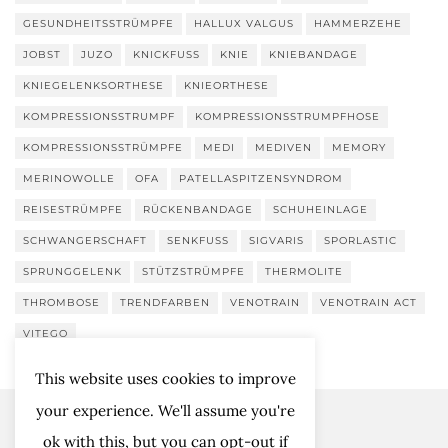
GESUNDHEITSSTRÜMPFE
HALLUX VALGUS
HAMMERZEHE
JOBST
JUZO
KNICKFUSS
KNIE
KNIEBANDAGE
KNIEGELENKSORTHESE
KNIEORTHESE
KOMPRESSIONSSTRUMPF
KOMPRESSIONSSTRUMPFHOSE
KOMPRESSIONSSTRÜMPFE
MEDI
MEDIVEN
MEMORY
MERINOWOLLE
OFA
PATELLASPITZENSYNDROM
REISESTRÜMPFE
RÜCKENBANDAGE
SCHUHEINLAGE
SCHWANGERSCHAFT
SENKFUSS
SIGVARIS
SPORLASTIC
SPRUNGGELENK
STÜTZSTRÜMPFE
THERMOLITE
THROMBOSE
TRENDFARBEN
VENOTRAIN
VENOTRAIN ACT
VITEGO
This website uses cookies to improve
your experience. We'll assume you're
ok with this, but you can opt-out if