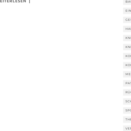
EITERLESEN
BA
EI
GE
HA
KN
KN
KO
KO
ME
PA
RÜ
SC
SP
TH
VE