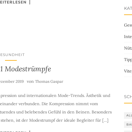
EITERLESEN
KA
Ges
Inte
Nütz
GESUNDHEIT
Tip
-1 Modestrümpfe
Vit
von
Dezember 2019
Thomas Gaspar
pression und internationalen Mode-Trends. Ästhetik und
SC
iteinander verbunden. Die Kompression nimmt vom
ltuendes und belebendes Gefühl in den Beinen. Besonders
AL
 stehen, ist der Modestrumpf der ideale Begleiter für […]
BA