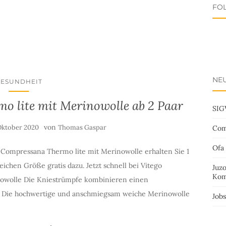
FO
NEU
GESUNDHEIT
o lite mit Merinowolle ab 2 Paar
SIG
von
Oktober 2020
Thomas Gaspar
Com
Ofa
r Compressana Thermo lite mit Merinowolle erhalten Sie 1
ichen Größe gratis dazu. Jetzt schnell bei Vitego
Juz
Kom
nowolle Die Kniestrümpfe kombinieren einen
 Die hochwertige und anschmiegsam weiche Merinowolle
Job