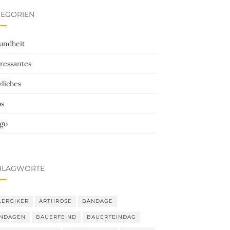
TEGORIEN
undheit
ressantes
liches
ps
ego
HLAGWORTE
LERGIKER
ARTHROSE
BANDAGE
NDAGEN
BAUERFEIND
BAUERFEINDAG