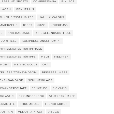
UERFEIND SPORTS
COMPRESSANA
EINLAGE
NLAGEN
GENUTRAIN
SUNDHEITSSTRÜMPFE
HALLUX VALGUS
MMERZEHE
JOBST
JUZO
KNICKFUSS
IE
KNIEBANDAGE
KNIEGELENKSORTHESE
IEORTHESE
KOMPRESSIONSSTRUMPF
MPRESSIONSSTRUMPFHOSE
MPRESSIONSSTRÜMPFE
MEDI
MEDIVEN
MORY
MERINOWOLLE
OFA
TELLASPITZENSYNDROM
REISESTRÜMPFE
CKENBANDAGE
SCHUHEINLAGE
HWANGERSCHAFT
SENKFUSS
SIGVARIS
ORLASTIC
SPRUNGGELENK
STÜTZSTRÜMPFE
ERMOLITE
THROMBOSE
TRENDFARBEN
NOTRAIN
VENOTRAIN ACT
VITEGO