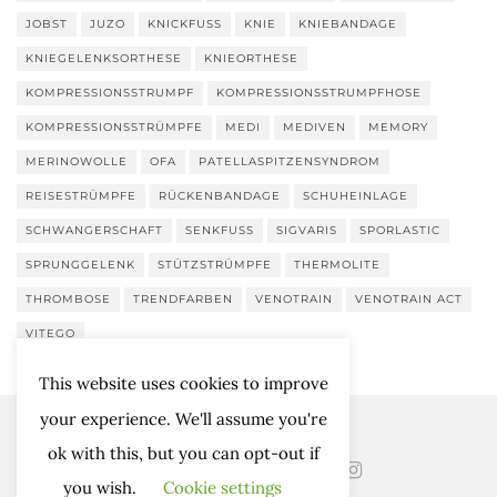
JOBST
JUZO
KNICKFUSS
KNIE
KNIEBANDAGE
KNIEGELENKSORTHESE
KNIEORTHESE
KOMPRESSIONSSTRUMPF
KOMPRESSIONSSTRUMPFHOSE
KOMPRESSIONSSTRÜMPFE
MEDI
MEDIVEN
MEMORY
MERINOWOLLE
OFA
PATELLASPITZENSYNDROM
REISESTRÜMPFE
RÜCKENBANDAGE
SCHUHEINLAGE
SCHWANGERSCHAFT
SENKFUSS
SIGVARIS
SPORLASTIC
SPRUNGGELENK
STÜTZSTRÜMPFE
THERMOLITE
THROMBOSE
TRENDFARBEN
VENOTRAIN
VENOTRAIN ACT
VITEGO
This website uses cookies to improve
your experience. We'll assume you're
ok with this, but you can opt-out if
you wish.
Cookie settings