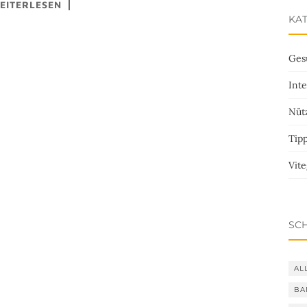
EITERLESEN
KA
Ges
Inte
Nütz
Tip
Vit
SC
AL
BA