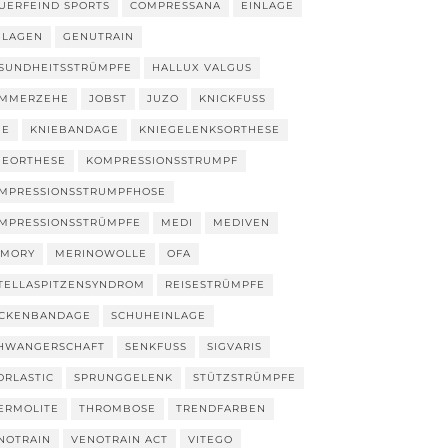
UERFEIND SPORTS
COMPRESSANA
EINLAGE
NLAGEN
GENUTRAIN
SUNDHEITSSTRÜMPFE
HALLUX VALGUS
MMERZEHE
JOBST
JUZO
KNICKFUSS
IE
KNIEBANDAGE
KNIEGELENKSORTHESE
IEORTHESE
KOMPRESSIONSSTRUMPF
MPRESSIONSSTRUMPFHOSE
MPRESSIONSSTRÜMPFE
MEDI
MEDIVEN
MORY
MERINOWOLLE
OFA
TELLASPITZENSYNDROM
REISESTRÜMPFE
CKENBANDAGE
SCHUHEINLAGE
HWANGERSCHAFT
SENKFUSS
SIGVARIS
ORLASTIC
SPRUNGGELENK
STÜTZSTRÜMPFE
ERMOLITE
THROMBOSE
TRENDFARBEN
NOTRAIN
VENOTRAIN ACT
VITEGO