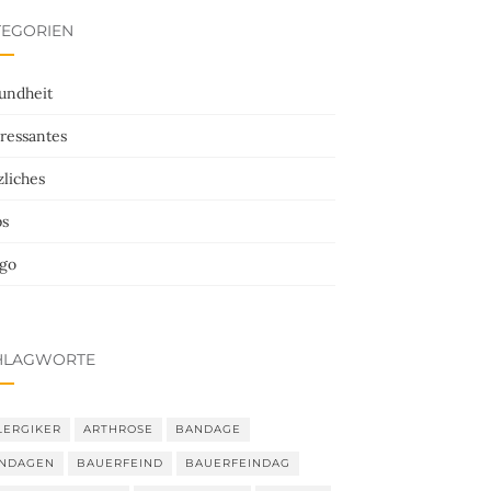
TEGORIEN
undheit
ressantes
liches
ps
ego
HLAGWORTE
LERGIKER
ARTHROSE
BANDAGE
NDAGEN
BAUERFEIND
BAUERFEINDAG