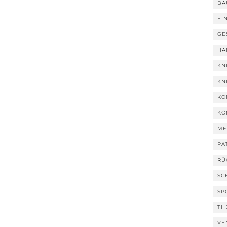
BA
EI
GE
HA
KN
KN
KO
KO
ME
PA
RÜ
SC
SP
TH
VE