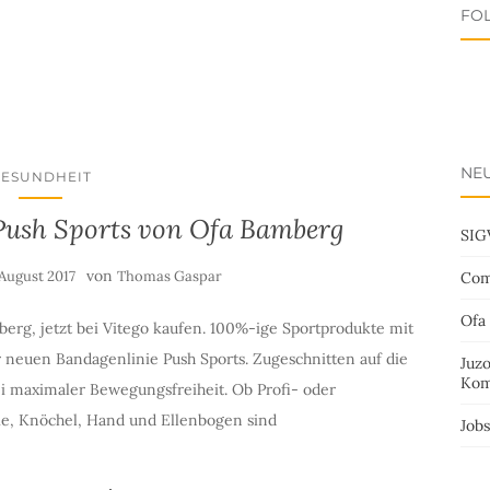
FO
NEU
GESUNDHEIT
Push Sports von Ofa Bamberg
SIG
von
 August 2017
Thomas Gaspar
Com
Ofa
rg, jetzt bei Vitego kaufen. 100%-ige Sportprodukte mit
er neuen Bandagenlinie Push Sports. Zugeschnitten auf die
Juz
Kom
ei maximaler Bewegungsfreiheit. Ob Profi- oder
ie, Knöchel, Hand und Ellenbogen sind
Job