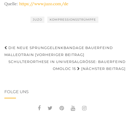
Quelle:
https://www.juzo.com/de
JUZO
KOMPRESSIONSSTRÜMPFE
Beitragsnavigation
DIE NEUE SPRUNGGELENKBANDAGE BAUERFEIND
MALLEOTRAIN [VORHERIGER BEITRAG]
SCHULTERORTHESE IN UNIVERSALGRÖSSE: BAUERFEIND O
MOLOC 15
[NÄCHSTER BEITRAG]
FOLGE UNS