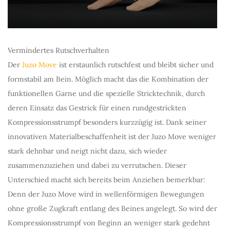
Vermindertes Rutschverhalten
Der
Juzo Move
ist erstaunlich rutschfest und bleibt sicher und
formstabil am Bein. Möglich macht das die Kombination der
funktionellen Garne und die spezielle Stricktechnik, durch
deren Einsatz das Gestrick für einen rundgestrickten
Kompressionsstrumpf besonders kurzzügig ist. Dank seiner
innovativen Materialbeschaffenheit ist der Juzo Move weniger
stark dehnbar und neigt nicht dazu, sich wieder
zusammenzuziehen und dabei zu verrutschen. Dieser
Unterschied macht sich bereits beim Anziehen bemerkbar:
Denn der Juzo Move wird in wellenförmigen Bewegungen
ohne große Zugkraft entlang des Beines angelegt. So wird der
Kompressionsstrumpf von Beginn an weniger stark gedehnt