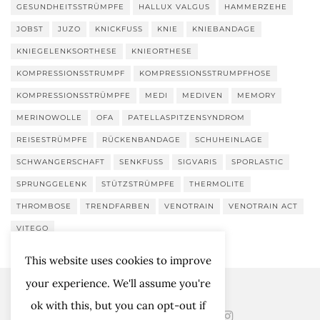
GESUNDHEITSSTRÜMPFE
HALLUX VALGUS
HAMMERZEHE
JOBST
JUZO
KNICKFUSS
KNIE
KNIEBANDAGE
KNIEGELENKSORTHESE
KNIEORTHESE
KOMPRESSIONSSTRUMPF
KOMPRESSIONSSTRUMPFHOSE
KOMPRESSIONSSTRÜMPFE
MEDI
MEDIVEN
MEMORY
MERINOWOLLE
OFA
PATELLASPITZENSYNDROM
REISESTRÜMPFE
RÜCKENBANDAGE
SCHUHEINLAGE
SCHWANGERSCHAFT
SENKFUSS
SIGVARIS
SPORLASTIC
SPRUNGGELENK
STÜTZSTRÜMPFE
THERMOLITE
THROMBOSE
TRENDFARBEN
VENOTRAIN
VENOTRAIN ACT
VITEGO
This website uses cookies to improve
your experience. We'll assume you're
ok with this, but you can opt-out if