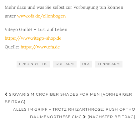
Mehr dazu und was Sie selbst zur Vorbeugung tun können
unter
www.ofa.de/ellenbogen
Vitego GmbH – Lust auf Leben
https://www.vitego-shop.de
Quelle:
https://www.ofa.de
EPICONDYLITIS
GOLFARM
OFA
TENNISARM
Beitragsnavigation
SIGVARIS MICROFIBER SHADES FOR MEN [VORHERIGER
BEITRAG]
ALLES IM GRIFF – TROTZ RHIZARTHROSE: PUSH ORTHO
DAUMENORTHESE CMC
[NÄCHSTER BEITRAG]