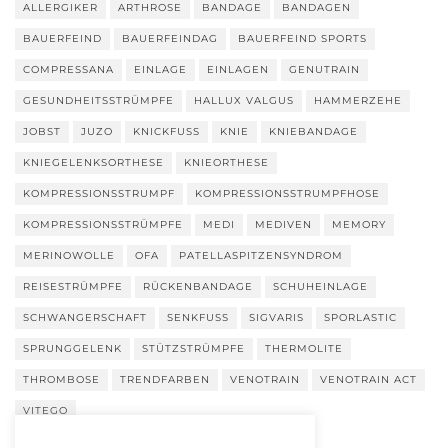
ALLERGIKER
ARTHROSE
BANDAGE
BANDAGEN
BAUERFEIND
BAUERFEINDAG
BAUERFEIND SPORTS
COMPRESSANA
EINLAGE
EINLAGEN
GENUTRAIN
GESUNDHEITSSTRÜMPFE
HALLUX VALGUS
HAMMERZEHE
JOBST
JUZO
KNICKFUSS
KNIE
KNIEBANDAGE
KNIEGELENKSORTHESE
KNIEORTHESE
KOMPRESSIONSSTRUMPF
KOMPRESSIONSSTRUMPFHOSE
KOMPRESSIONSSTRÜMPFE
MEDI
MEDIVEN
MEMORY
MERINOWOLLE
OFA
PATELLASPITZENSYNDROM
REISESTRÜMPFE
RÜCKENBANDAGE
SCHUHEINLAGE
SCHWANGERSCHAFT
SENKFUSS
SIGVARIS
SPORLASTIC
SPRUNGGELENK
STÜTZSTRÜMPFE
THERMOLITE
THROMBOSE
TRENDFARBEN
VENOTRAIN
VENOTRAIN ACT
VITEGO